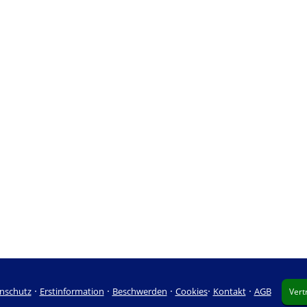
·
·
·
·
·
nschutz
Erstinformation
Beschwerden
Cookies
Kontakt
AGB
Vert