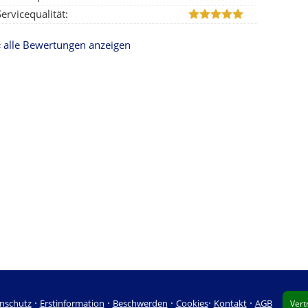
Servicequalität:
« alle Bewertungen anzeigen
·
·
·
·
·
nschutz
Erstinformation
Beschwerden
Cookies
Kontakt
AGB
Vert